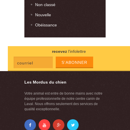
Non classé
Nouvelle
Obéissance
recevez
l'infolettre
S'ABONNER
Les Mordus du chien
Votre animal est entre de bonne mains avec notre
équipe professionnelle de notre centre canin de
Laval. Nous offrons seulement des services de
qualité exceptionnelle.