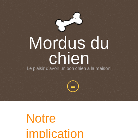
Mordus du
chien
Le plaisir d'avoir un bon chien à la maison!
Notre
implication